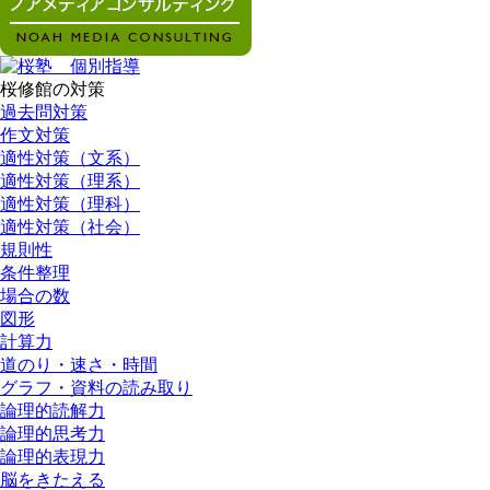
桜修館の対策
過去問対策
作文対策
適性対策（文系）
適性対策（理系）
適性対策（理科）
適性対策（社会）
規則性
条件整理
場合の数
図形
計算力
道のり・速さ・時間
グラフ・資料の読み取り
論理的読解力
論理的思考力
論理的表現力
脳をきたえる