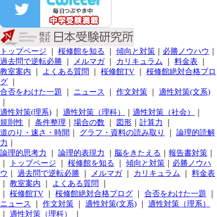
トップページ
｜
桜修館を知る
｜
傾向と対策
｜
必勝ノウハウ
｜
過去問で逆転必勝
｜
メルマガ
｜
カリキュラム
｜
料金表
｜
教室案内
｜
よくある質問
｜
桜修館TV
｜
桜修館絶対合格ブロ
グ
｜
合否をわけた一題
｜
ニュース
｜
作文対策
｜
適性対策(文系)
｜
適性対策(理系)
｜
適性対策（理科）
｜
適性対策（社会）
｜
規則性
｜
条件整理
｜
場合の数
｜
図形
｜
計算力
｜
道のり・速さ・時間
｜
グラフ・資料の読み取り
｜
論理的読解
力
｜
論理的思考力
｜
論理的表現力
｜
脳をきたえる
｜
報告書対策
｜
｜
トップページ
｜
桜修館を知る
｜
傾向と対策
｜
必勝ノウハ
ウ
｜
過去問で逆転必勝
｜
メルマガ
｜
カリキュラム
｜
料金表
｜
教室案内
｜
よくある質問
｜
｜
桜修館TV
｜
桜修館絶対合格ブログ
｜
合否をわけた一題
｜
ニュース
｜
作文対策
｜
適性対策(文系)
｜
適性対策（理系）
｜
適性対策（理科）
｜