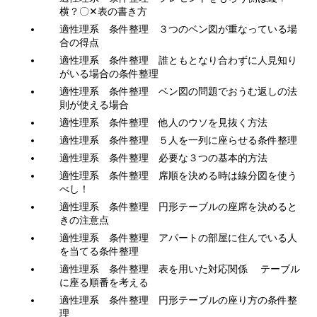
横？〇✕表の書き方
適性理系 条件整理 ３つのベン図が重なっている場
合の得点
適性理系 条件整理 誰ともとなり合わずに人見知り
がいる場合の条件整理
適性理系 条件整理 ベン図の問題でおうむ返しの法
則が使える場合
適性理系 条件整理 他人のウソを見抜く方法
適性理系 条件整理 ５人を一列に座らせる条件整理
適性理系 条件整理 必要な３つの基本的方法
適性理系 条件整理 席順を決める時は線分図を使う
べし！
適性理系 条件整理 円形テーブルの座席を決めると
きの注意点
適性理系 条件整理 アパートの部屋に住んでいる人
を当てる条件整理
適性理系 条件整理 表を用いた対応関係 テーブル
に座る順番を考える
適性理系 条件整理 円形テーブルの座り方の条件整
理