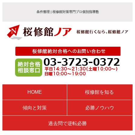
条件整理 | 桜修館対策専門プロ個別指導塾
HOME
桜修館を知る
傾向と対策
必勝ノウハウ
過去問で逆転必勝