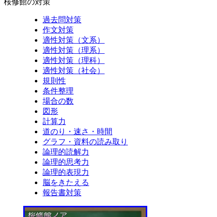
桜修館の対策
過去問対策
作文対策
適性対策（文系）
適性対策（理系）
適性対策（理科）
適性対策（社会）
規則性
条件整理
場合の数
図形
計算力
道のり・速さ・時間
グラフ・資料の読み取り
論理的読解力
論理的思考力
論理的表現力
脳をきたえる
報告書対策