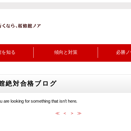
館を知る
傾向と対策
必勝ノ
館絶対合格ブログ
u are looking for something that isn't here.
≪
＜
＞
≫