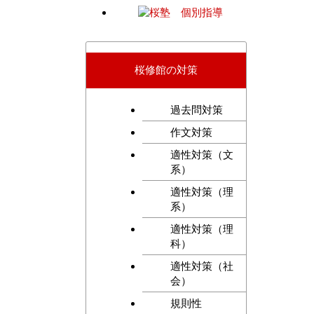
桜修館の対策
過去問対策
作文対策
適性対策（文
系）
適性対策（理
系）
適性対策（理
科）
適性対策（社
会）
規則性