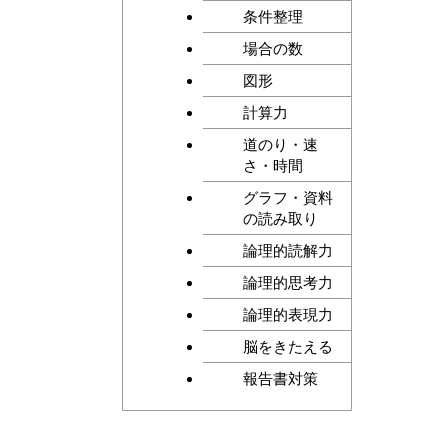
条件整理
場合の数
図形
計算力
道のり・速
さ・時間
グラフ・資料
の読み取り
論理的読解力
論理的思考力
論理的表現力
脳をきたえる
報告書対策