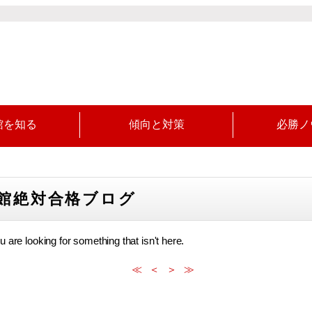
館を知る
傾向と対策
必勝ノ
館絶対合格ブログ
u are looking for something that isn't here.
≪
＜
＞
≫