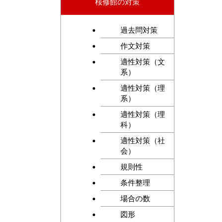
桜修館の対策
過去問対策
作文対策
適性対策（文
系）
適性対策（理
系）
適性対策（理
科）
適性対策（社
会）
規則性
条件整理
場合の数
図形