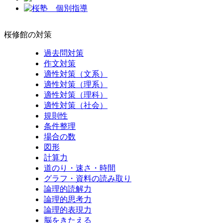
桜修館の対策
過去問対策
作文対策
適性対策（文系）
適性対策（理系）
適性対策（理科）
適性対策（社会）
規則性
条件整理
場合の数
図形
計算力
道のり・速さ・時間
グラフ・資料の読み取り
論理的読解力
論理的思考力
論理的表現力
脳をきたえる