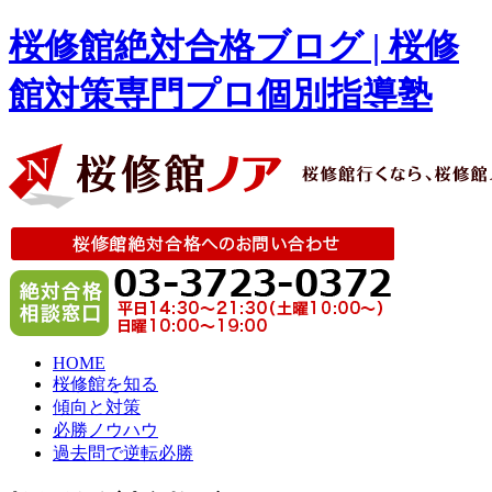
桜修館絶対合格ブログ | 桜修
館対策専門プロ個別指導塾
HOME
桜修館を知る
傾向と対策
必勝ノウハウ
過去問で逆転必勝