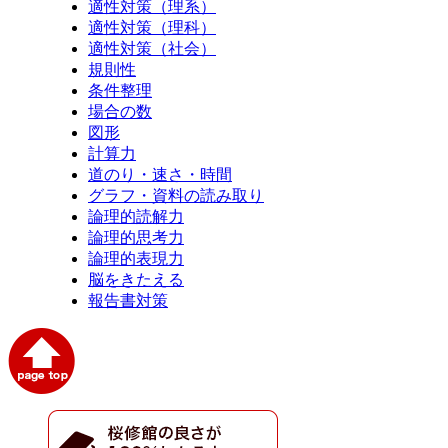
適性対策（理系）
適性対策（理科）
適性対策（社会）
規則性
条件整理
場合の数
図形
計算力
道のり・速さ・時間
グラフ・資料の読み取り
論理的読解力
論理的思考力
論理的表現力
脳をきたえる
報告書対策