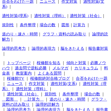
合否をわけた一題
｜
ニュース
｜
作文対策
｜
適性対策(文
系)
｜
適性対策(理系)
｜
適性対策（理科）
｜
適性対策（社会）
｜
規則性
｜
条件整理
｜
場合の数
｜
図形
｜
計算力
｜
道のり・速さ・時間
｜
グラフ・資料の読み取り
｜
論理的読
解力
｜
論理的思考力
｜
論理的表現力
｜
脳をきたえる
｜
報告書対策
｜
｜
トップページ
｜
桜修館を知る
｜
傾向と対策
｜
必勝ノウ
ハウ
｜
過去問で逆転必勝
｜
メルマガ
｜
カリキュラム
｜
料
金表
｜
教室案内
｜
よくある質問
｜
｜
桜修館TV
｜
桜修館絶対合格ブログ
｜
合否をわけた一題
｜
ニュース
｜
作文対策
｜
適性対策(文系)
｜
適性対策（理
系）
｜
適性対策（理科）
｜
｜
適性対策（社会）
｜
規則性
｜
条件整理
｜
場合の数
｜
図形
｜
計算力
｜
道のり・速さ・時間
｜
グラフ・
資料の読み取り
｜
論理的読解力
｜
｜
論理的思考力
｜
論理的表現力
｜
脳をきたえる
｜
報告書