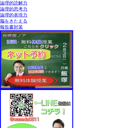
論理的読解力
論理的思考力
論理的表現力
脳をきたえる
報告書対策