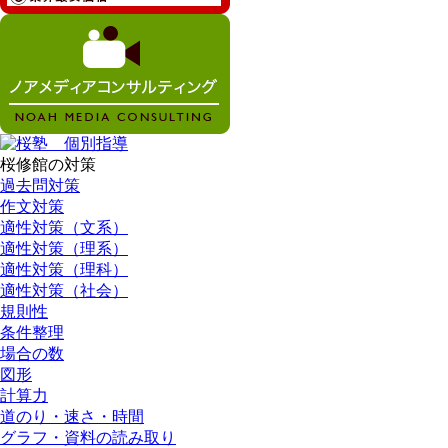
桜修館の対策
過去問対策
作文対策
適性対策（文系）
適性対策（理系）
適性対策（理科）
適性対策（社会）
規則性
条件整理
場合の数
図形
計算力
道のり・速さ・時間
グラフ・資料の読み取り