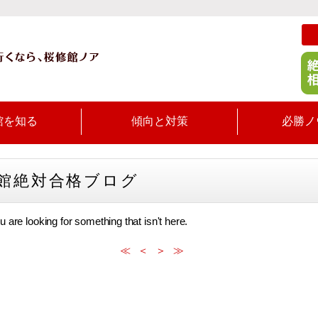
館を知る
傾向と対策
必勝ノ
館絶対合格ブログ
u are looking for something that isn't here.
≪
＜
＞
≫