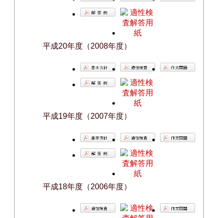
平成20年度（2008年度）
平成19年度（2007年度）
平成18年度（2006年度）