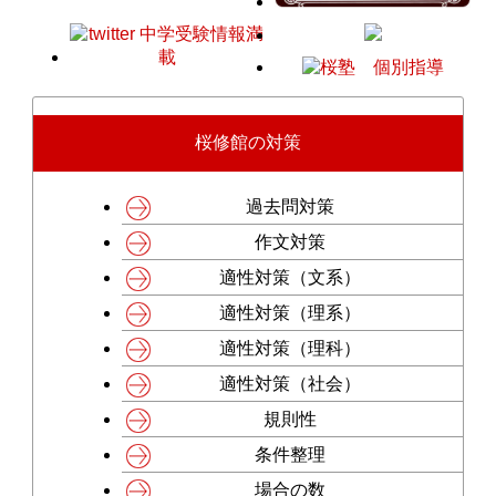
桜修館の対策
過去問対策
作文対策
適性対策（文系）
適性対策（理系）
適性対策（理科）
適性対策（社会）
規則性
条件整理
場合の数