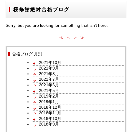
桜修館絶対合格ブログ
Sorry, but you are looking for something that isn't here.
≪
＜
＞
≫
合格ブログ 月別
2021年10月
2021年9月
2021年8月
2021年7月
2021年6月
2021年5月
2019年2月
2019年1月
2018年12月
2018年11月
2018年10月
2018年9月