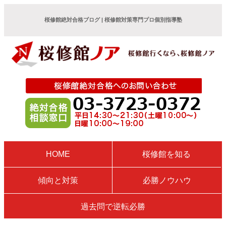
桜修館絶対合格ブログ | 桜修館対策専門プロ個別指導塾
HOME
桜修館を知る
傾向と対策
必勝ノウハウ
過去問で逆転必勝