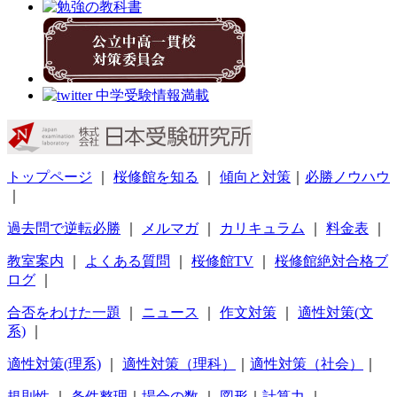
トップページ
｜
桜修館を知る
｜
傾向と対策
｜
必勝ノウハウ
｜
過去問で逆転必勝
｜
メルマガ
｜
カリキュラム
｜
料金表
｜
教室案内
｜
よくある質問
｜
桜修館TV
｜
桜修館絶対合格ブ
ログ
｜
合否をわけた一題
｜
ニュース
｜
作文対策
｜
適性対策(文
系)
｜
適性対策(理系)
｜
適性対策（理科）
｜
適性対策（社会）
｜
規則性
｜
条件整理
｜
場合の数
｜
図形
｜
計算力
｜