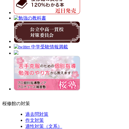
桜修館の対策
過去問対策
作文対策
適性対策（文系）