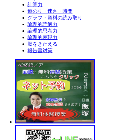
計算力
道のり・速さ・時間
グラフ・資料の読み取り
論理的読解力
論理的思考力
論理的表現力
脳をきたえる
報告書対策