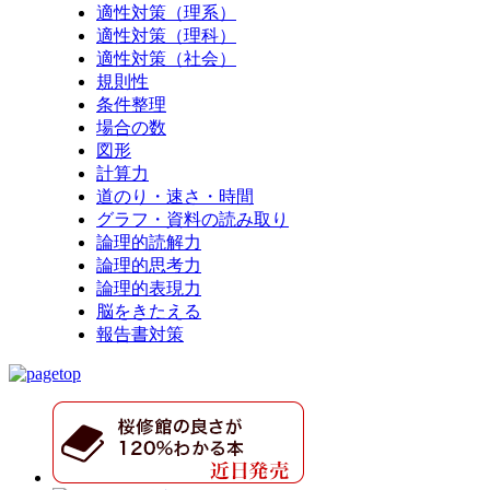
適性対策（理系）
適性対策（理科）
適性対策（社会）
規則性
条件整理
場合の数
図形
計算力
道のり・速さ・時間
グラフ・資料の読み取り
論理的読解力
論理的思考力
論理的表現力
脳をきたえる
報告書対策