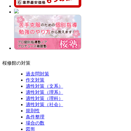
桜修館の対策
過去問対策
作文対策
適性対策（文系）
適性対策（理系）
適性対策（理科）
適性対策（社会）
規則性
条件整理
場合の数
図形