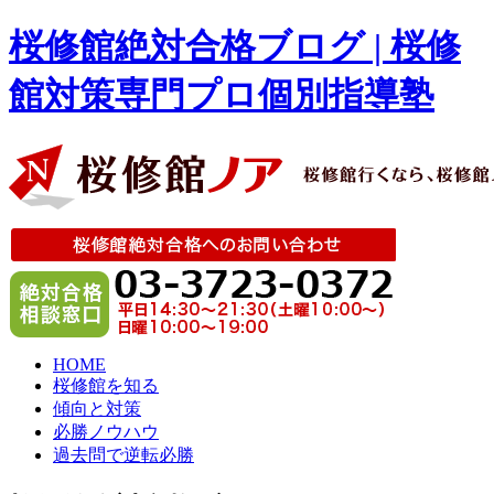
桜修館絶対合格ブログ | 桜修
館対策専門プロ個別指導塾
HOME
桜修館を知る
傾向と対策
必勝ノウハウ
過去問で逆転必勝