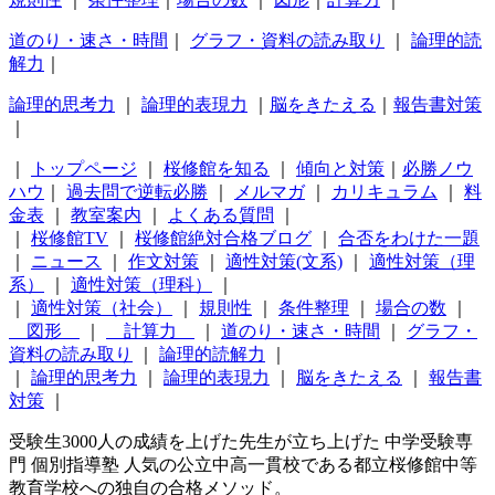
道のり・速さ・時間
｜
グラフ・資料の読み取り
｜
論理的読
解力
｜
論理的思考力
｜
論理的表現力
｜
脳をきたえる
｜
報告書対策
｜
｜
トップページ
｜
桜修館を知る
｜
傾向と対策
｜
必勝ノウ
ハウ
｜
過去問で逆転必勝
｜
メルマガ
｜
カリキュラム
｜
料
金表
｜
教室案内
｜
よくある質問
｜
｜
桜修館TV
｜
桜修館絶対合格ブログ
｜
合否をわけた一題
｜
ニュース
｜
作文対策
｜
適性対策(文系)
｜
適性対策（理
系）
｜
適性対策（理科）
｜
｜
適性対策（社会）
｜
規則性
｜
条件整理
｜
場合の数
｜
図形
｜
計算力
｜
道のり・速さ・時間
｜
グラフ・
資料の読み取り
｜
論理的読解力
｜
｜
論理的思考力
｜
論理的表現力
｜
脳をきたえる
｜
報告書
対策
｜
受験生3000人の成績を上げた先生が立ち上げた 中学受験専
門 個別指導塾 人気の公立中高一貫校である都立桜修館中等
教育学校への独自の合格メソッド。