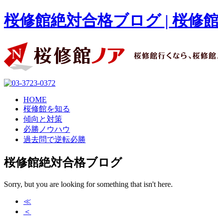
桜修館絶対合格ブログ | 桜
HOME
桜修館を知る
傾向と対策
必勝ノウハウ
過去問で逆転必勝
桜修館絶対合格ブログ
Sorry, but you are looking for something that isn't here.
≪
＜