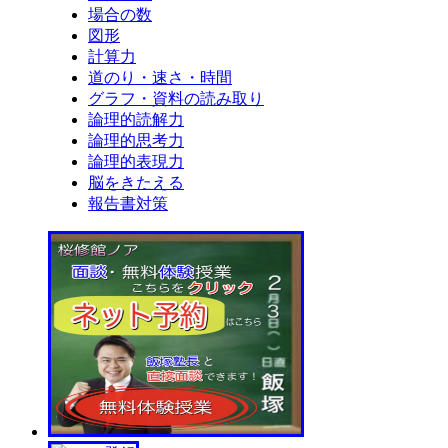
場合の数
図形
計算力
道のり・速さ・時間
グラフ・資料の読み取り
論理的読解力
論理的思考力
論理的表現力
脳をきたえる
報告書対策