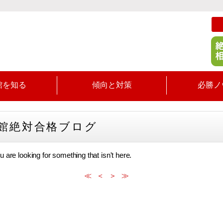
館を知る
傾向と対策
必勝ノ
館絶対合格ブログ
u are looking for something that isn't here.
≪
＜
＞
≫