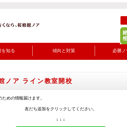
館を知る
傾向と対策
必勝ノ
館ノア ライン教室開校
のための情報届けます。
友だち追加をクリックしてください。
↓ ↓ ↓