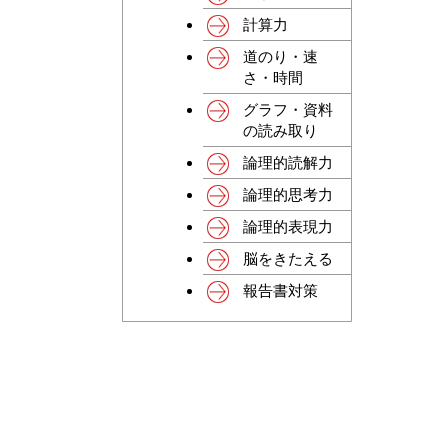
計算力
道のり・速
さ・時間
グラフ・資料
の読み取り
論理的読解力
論理的思考力
論理的表現力
脳をきたえる
報告書対策