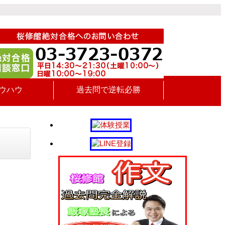
ウハウ
過去問で逆転必勝