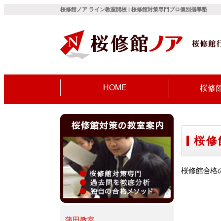
桜修館ノア ライン教室開校 | 桜修館対策専門プロ個別指導塾
HOME
桜修
桜修
桜修館合格
蒲田教室