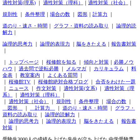
適性対策(理系)
｜
適性対策（理科）
｜
適性対策（社会）
｜
規則性
｜
条件整理
｜
場合の数
｜
図形
｜
計算力
｜
道のり・速さ・時間
｜
グラフ・資料の読み取り
｜
論理的読
解力
｜
論理的思考力
｜
論理的表現力
｜
脳をきたえる
｜
報告書対策
｜
｜
トップページ
｜
桜修館を知る
｜
傾向と対策
｜
必勝ノウ
ハウ
｜
過去問で逆転必勝
｜
メルマガ
｜
カリキュラム
｜
料
金表
｜
教室案内
｜
よくある質問
｜
｜
桜修館TV
｜
桜修館絶対合格ブログ
｜
合否をわけた一題
｜
ニュース
｜
作文対策
｜
適性対策(文系)
｜
適性対策（理
系）
｜
適性対策（理科）
｜
｜
適性対策（社会）
｜
規則性
｜
条件整理
｜
場合の数
｜
図形
｜
計算力
｜
道のり・速さ・時間
｜
グラフ・
資料の読み取り
｜
論理的読解力
｜
｜
論理的思考力
｜
論理的表現力
｜
脳をきたえる
｜
報告書
対策
｜
受験生3000人の成績を上げた先生が立ち上げた 中学受験専