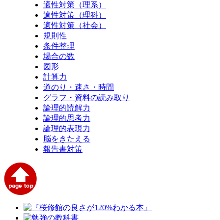
適性対策（理系）
適性対策（理科）
適性対策（社会）
規則性
条件整理
場合の数
図形
計算力
道のり・速さ・時間
グラフ・資料の読み取り
論理的読解力
論理的思考力
論理的表現力
脳をきたえる
報告書対策