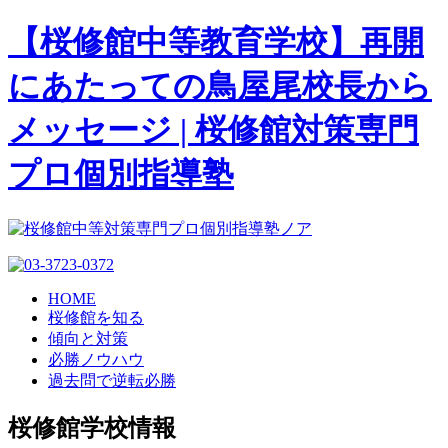
【桜修館中等教育学校】再開
にあたっての鳥屋尾校長から
メッセージ | 桜修館対策専門
プロ個別指導塾
HOME
桜修館を知る
傾向と対策
必勝ノウハウ
過去問で逆転必勝
桜修館学校情報