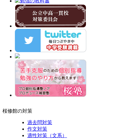
桜修館の対策
過去問対策
作文対策
適性対策（文系）