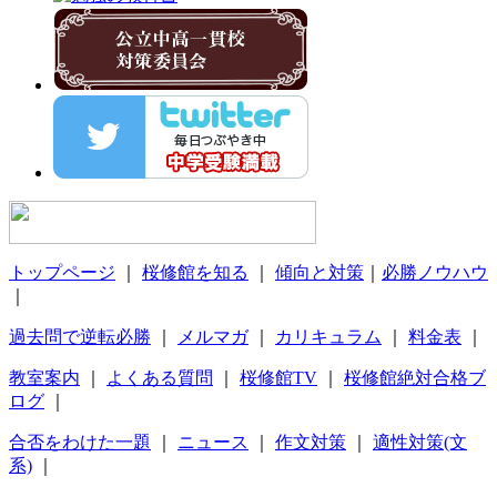
トップページ
｜
桜修館を知る
｜
傾向と対策
｜
必勝ノウハウ
｜
過去問で逆転必勝
｜
メルマガ
｜
カリキュラム
｜
料金表
｜
教室案内
｜
よくある質問
｜
桜修館TV
｜
桜修館絶対合格ブ
ログ
｜
合否をわけた一題
｜
ニュース
｜
作文対策
｜
適性対策(文
系)
｜