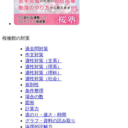
桜修館の対策
過去問対策
作文対策
適性対策（文系）
適性対策（理系）
適性対策（理科）
適性対策（社会）
規則性
条件整理
場合の数
図形
計算力
道のり・速さ・時間
グラフ・資料の読み取り
論理的読解力