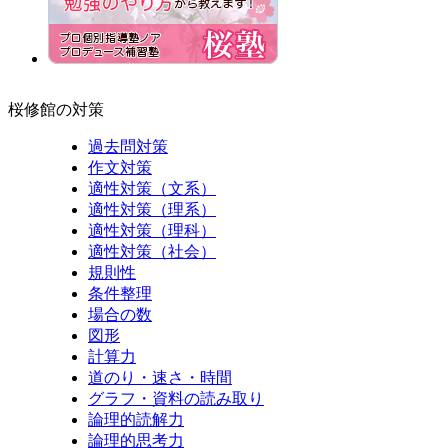
桜修館の対策
過去問対策
作文対策
適性対策（文系）
適性対策（理系）
適性対策（理科）
適性対策（社会）
規則性
条件整理
場合の数
図形
計算力
道のり・速さ・時間
グラフ・資料の読み取り
論理的読解力
論理的思考力