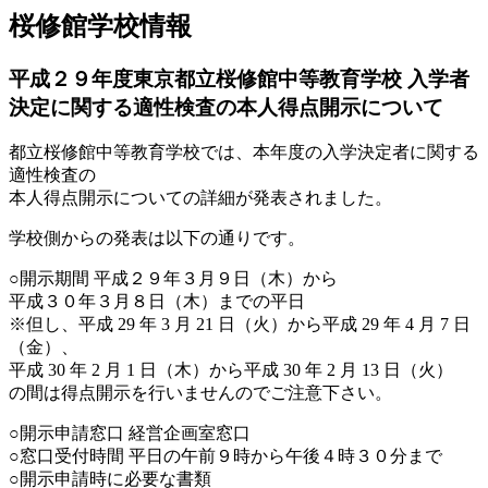
桜修館学校情報
平成２９年度東京都立桜修館中等教育学校 入学者
決定に関する適性検査の本人得点開示について
都立桜修館中等教育学校では、本年度の入学決定者に関する
適性検査の
本人得点開示についての詳細が発表されました。
学校側からの発表は以下の通りです。
○開示期間 平成２９年３月９日（木）から
平成３０年３月８日（木）までの平日
※但し、平成 29 年 3 月 21 日（火）から平成 29 年 4 月 7 日
（金）、
平成 30 年 2 月 1 日（木）から平成 30 年 2 月 13 日（火）
の間は得点開示を行いませんのでご注意下さい。
○開示申請窓口 経営企画室窓口
○窓口受付時間 平日の午前９時から午後４時３０分まで
○開示申請時に必要な書類