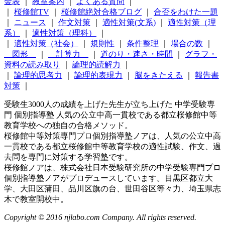
金表
｜
教室案内
｜
よくある質問
｜
｜
桜修館TV
｜
桜修館絶対合格ブログ
｜
合否をわけた一題
｜
ニュース
｜
作文対策
｜
適性対策(文系)
｜
適性対策（理
系）
｜
適性対策（理科）
｜
｜
適性対策（社会）
｜
規則性
｜
条件整理
｜
場合の数
｜
図形
｜
計算力
｜
道のり・速さ・時間
｜
グラフ・
資料の読み取り
｜
論理的読解力
｜
｜
論理的思考力
｜
論理的表現力
｜
脳をきたえる
｜
報告書
対策
｜
受験生3000人の成績を上げた先生が立ち上げた 中学受験専
門 個別指導塾 人気の公立中高一貫校である都立桜修館中等
教育学校への独自の合格メソッド。
桜修館中等対策専門プロ個別指導塾ノアは、人気の公立中高
一貫校である都立桜修館中等教育学校の適性試験、作文、過
去問を専門に対策する学習塾です。
桜修館ノアは、株式会社日本受験研究所の中学受験専門プロ
個別指導塾ノアがプロデュースしています。目黒区都立大
学、大田区蒲田、品川区旗の台、世田谷区等々力、埼玉県志
木で教室開校中。
Copyright © 2016 njlabo.com Company. All rights reserved.