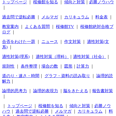
トップページ
｜
桜修館を知る
｜
傾向と対策
｜
必勝ノウハウ
｜
過去問で逆転必勝
｜
メルマガ
｜
カリキュラム
｜
料金表
｜
教室案内
｜
よくある質問
｜
桜修館TV
｜
桜修館絶対合格ブ
ログ
｜
合否をわけた一題
｜
ニュース
｜
作文対策
｜
適性対策(文
系)
｜
適性対策(理系)
｜
適性対策（理科）
｜
適性対策（社会）
｜
規則性
｜
条件整理
｜
場合の数
｜
図形
｜
計算力
｜
道のり・速さ・時間
｜
グラフ・資料の読み取り
｜
論理的読
解力
｜
論理的思考力
｜
論理的表現力
｜
脳をきたえる
｜
報告書対策
｜
｜
トップページ
｜
桜修館を知る
｜
傾向と対策
｜
必勝ノウ
ハウ
｜
過去問で逆転必勝
｜
メルマガ
｜
カリキュラム
｜
料