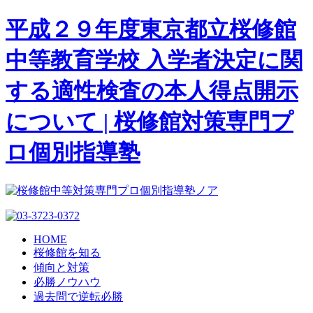
平成２９年度東京都立桜修館
中等教育学校 入学者決定に関
する適性検査の本人得点開示
について | 桜修館対策専門プ
ロ個別指導塾
HOME
桜修館を知る
傾向と対策
必勝ノウハウ
過去問で逆転必勝