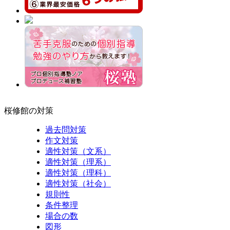
桜修館の対策
過去問対策
作文対策
適性対策（文系）
適性対策（理系）
適性対策（理科）
適性対策（社会）
規則性
条件整理
場合の数
図形