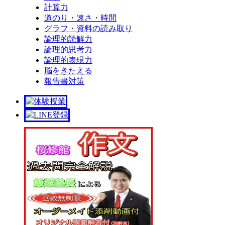
計算力
道のり・速さ・時間
グラフ・資料の読み取り
論理的読解力
論理的思考力
論理的表現力
脳をきたえる
報告書対策